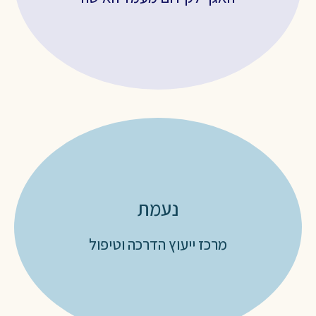
wizo.org.il
נעמת
9201*
מרכז ייעוץ הדרכה וטיפול
naamat.org.il