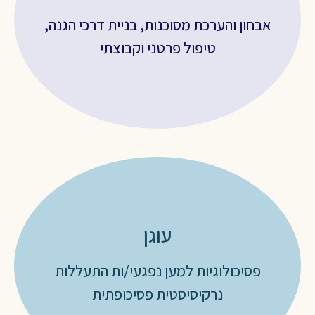
מוקד ארצי 118
אבחון והערכת מסוכנות, בניית דרכי הגנה,
www.gov.il
טיפול פרטני וקבוצתי
עוגן
ogen7733@gmail.com
פסיכולוגיות למען נפגעי/ות התעללות
www.ogenpsych.org
נרקיסיסטית פסיכופתית