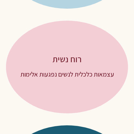
רוח נשית
072-2507770
עצמאות כלכלית לנשים נפגעות אלימות
ruach-nashit.org.il