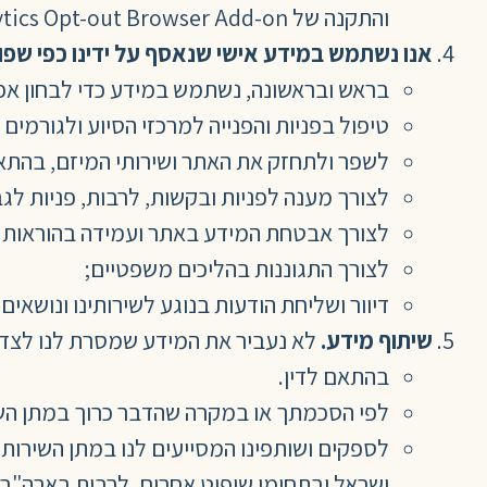
והתקנה של Google Analytics Opt-out Browser Add-on, הנמצא בכתובת
אנו נשתמש במידע אישי שנאסף על ידינו כפי שפו
בראש ובראשונה, נשתמש במידע כדי לבחון אפש
טיפול בפניות והפנייה למרכזי הסיוע ולגורמים
לשפר ולתחזק את האתר ושירותי המיזם, בהתא
לצורך מענה לפניות ובקשות, לרבות, פניות לגב
לצורך אבטחת המידע באתר ועמידה בהוראות ה
לצורך התגוננות בהליכים משפטיים;
דיוור ושליחת הודעות בנוגע לשירותינו ונושאים
שיתוף מידע.
לא נעביר את המידע שמסרת לנו לצד
בהתאם לדין.
לפי הסכמתך או במקרה שהדבר כרוך במתן הש
לספקים ושותפינו המסייעים לנו במתן השירות
ישראל ובתחומי שיפוט אחרים, לרבות בארה"ב 