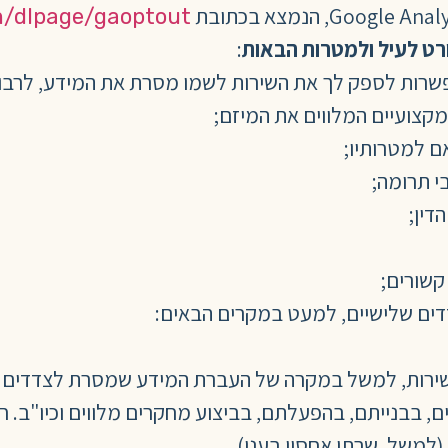
om/dlpage/gaoptout
רט לעיל ולמטרות הבאות
:
רות לספק לך את השירות לשמו מסרת את המידע, לרבות ת
 מקצועיים המלווים את המיזם;
ם למטרותיו;
י תרומה;
דין;
 קשורים;
דים שלישיים, למעט במקרים הבאים:
ירות, למשל במקרה של העברת המידע שמסרת לצדדים ה
ים, בבנייתם, בהפעלתם, בביצוע מחקרים מלווים וכיו"ב.
(למשל, שרתי אחסון בענן).