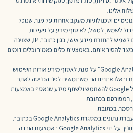
המיזם עשוי להשתמש בקבצי יומן. המידע בתוך קבצי היומן כולל כתובות פרוטוקול אינטרנט (IP), סוג דפדפן, ספק שירותי אינטרנט
נונימיים וטכנולוגיות מעקב אחרות על מנת שנוכל
שיכול לשמש, למשל, לאיסוף מידע על פעילות
בשירותים כגון, היסטוריית הזמנות והעדפות שלך באתר. קובצי עוגיות מסוימים וטכנולוגיות אחרות עשויים לשמש להחזרת מידע אישי, כגון כתובת IP, שצוינה
יצד להסיר אותם. באמצעות כלים כאמור וכלים דומים
האתר עשוי להשתמש בכלי הנקרא "Google Analytics" על מנת לאסוף מידע אודות השימוש
 הם מבקרים ובאלו אתרים הם משתמשים לפני הכניסה לאתר.
איננו משלבים בין המידע שנאסף במסגרת השימוש Google Analytics ובין מידע אישי מזהה. יכולתה של Google להשתמש ולשתף מידע שנאסף באמצעות
. באפשרותך למנוע את השימוש בנתוניך על ידי Google Analytics באמצעות הורדה