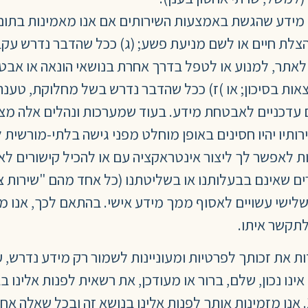
 מידע שהגשת באמצעות השירותים אם אנו מאמינות בתום ל
הצלת חיים או לשם מניעת פשע; (ג) ככל שהדבר נדרש עקב
) לאתר, למנוע או לטפל בדרך אחרת בנושאי הונאה או אבט
אות בסיכון; או )ז) ככל שהדבר נדרש בשל מחלוקת, טענה,
 עדכניים לאבטחת מידע. בעוד שמערכות ונהלים אלה מצמ
ותיו יהיו חסינים באופן מוחלט מפני גישה בלתי-מורשית
ות לאפשר לך ליצור אינטראקציה עם או להכיל קישורים לא
חרים שאינם בבעלותנו או בשליטתנו (כל אחד מהם "שירות צד
 שלישי עשויים לאסוף ממך מידע אישי. בהתאם לכך, אנו מ
לתקשר איתו.
ת את זכותך לפרטיות ומעוניינות לשמור רק מידע נדרש, ע
ינו נכון, שלם, ברור או מעודכן, את רשאית לפנות אלינ
בהתאם להוראות חוק הגנת הפרטיות, תשמ"א 1981. אנו מזמינות אותך לפנות אלינו 