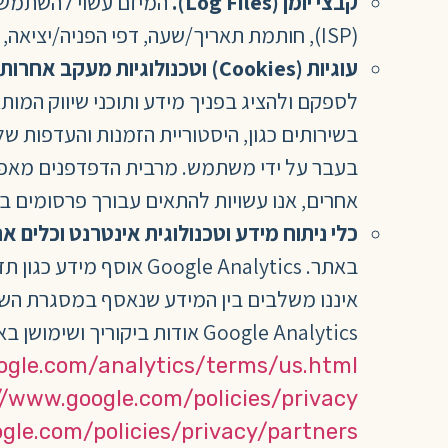
קבצי יומן (
Log Files
).
(ISP), חותמת תאריך/שעה, דפי הפניה/יציאה, דפים שלחצו עליהם וכל מידע אחר שהדפדפן שלך עשוי לשלוח אלינו.
עוגיות (
Cookies
) וטכנולוגיות מעקב אחרות.
לספקם ולהציג בפניך מידע ותוכני שיווק המות
בעבר על ידי משתמש. מרבית הדפדפנים מאפשרי
אחרים, אנו עשויות להתאים עבורך פרסומים בא
כלי ניתוח מידע וטכנולוגית אינטרנט וכלים אנ
באתר. ogle Analytics
Google Analytics אודות ביקוריך ושימושן באתר, מוגבלת על פי הסכם השירות שלGoogle Analytics , המפורסם בכתובת
ogle.com/analytics/terms/us.html
//www.google.com/policies/privacy/
gle.com/policies/privacy/partners/